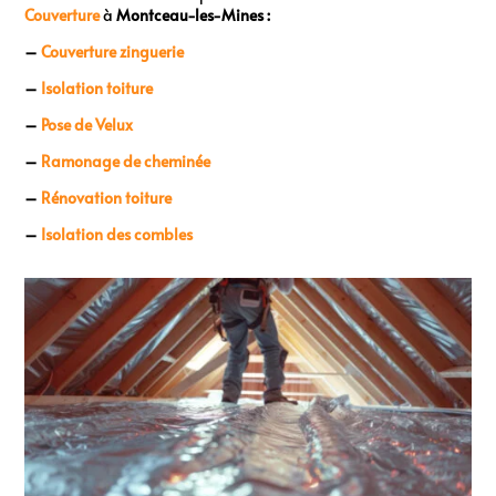
Couverture
à
Montceau-les-Mines :
–
Couverture zinguerie
–
Isolation toiture
–
Pose de Velux
–
Ramonage de cheminée
–
Rénovation toiture
–
Isolation des combles